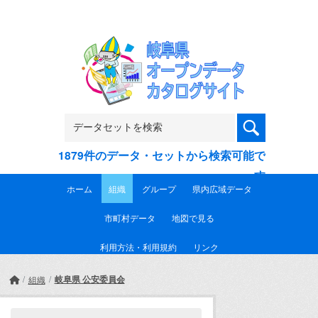
Skip to main content
1879件のデータ・セットから検索可能で
す
ホーム
組織
グループ
県内広域データ
市町村データ
地図で見る
利用方法・利用規約
リンク
岐阜県 公安委員会
組織