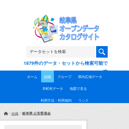
Skip to main content
1879件のデータ・セットから検索可能で
す
ホーム
組織
グループ
県内広域データ
市町村データ
地図で見る
利用方法・利用規約
リンク
岐阜県 公安委員会
組織