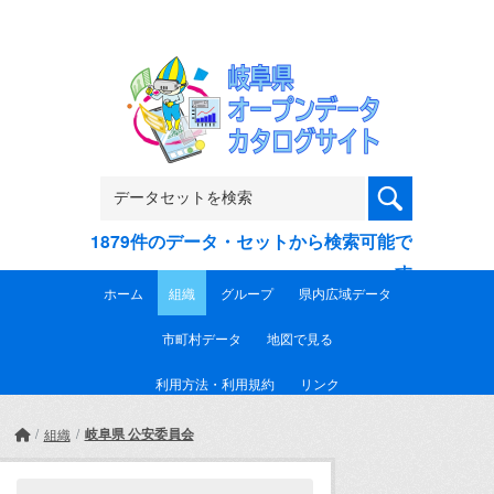
Skip to main content
1879件のデータ・セットから検索可能で
す
ホーム
組織
グループ
県内広域データ
市町村データ
地図で見る
利用方法・利用規約
リンク
岐阜県 公安委員会
組織