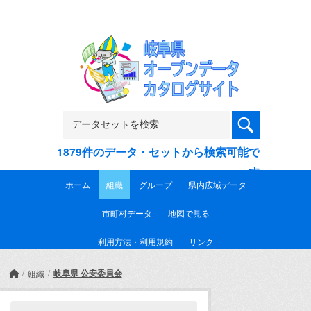
Skip to main content
1879件のデータ・セットから検索可能で
す
ホーム
組織
グループ
県内広域データ
市町村データ
地図で見る
利用方法・利用規約
リンク
岐阜県 公安委員会
組織