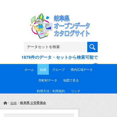
Skip to main content
1879件のデータ・セットから検索可能で
す
ホーム
組織
グループ
県内広域データ
市町村データ
地図で見る
利用方法・利用規約
リンク
岐阜県 公安委員会
組織