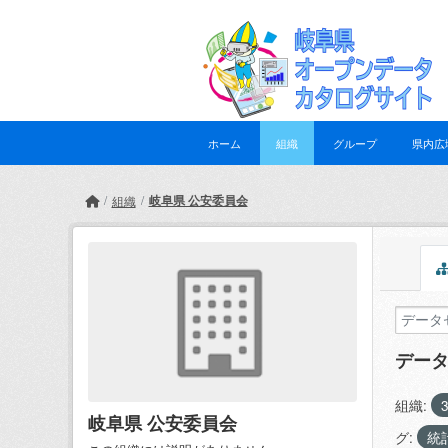
Skip to main content
ホーム
組織
グループ
県内広
岐阜県 公安委員会
組織
デー
組織:
岐阜県 公安委員会
グ:
統