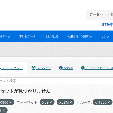
187
域データ
市町村データ
地図で見る
利用方法・利用規約
リンク
データセット
メンバー
About
アクティビティ
タセットが見つかりません
30300
フォーマット:
XLS
XLSM
グループ:
gr1300
計