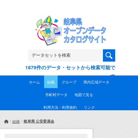
Skip to main content
1879件のデータ・セットから検索可能で
す
ホーム
組織
グループ
県内広域データ
市町村データ
地図で見る
利用方法・利用規約
リンク
岐阜県 公安委員会
組織