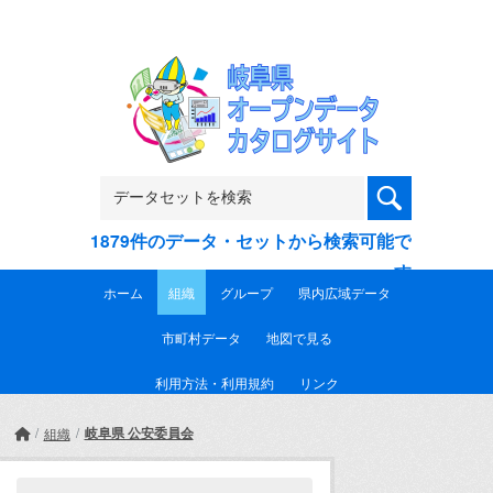
Skip to main content
1879件のデータ・セットから検索可能で
す
ホーム
組織
グループ
県内広域データ
市町村データ
地図で見る
利用方法・利用規約
リンク
岐阜県 公安委員会
組織