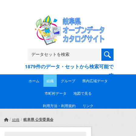
Skip to main content
1879件のデータ・セットから検索可能で
す
ホーム
組織
グループ
県内広域データ
市町村データ
地図で見る
利用方法・利用規約
リンク
岐阜県 公安委員会
組織