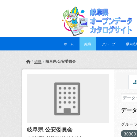
Skip to main content
ホーム
組織
グループ
県内広
岐阜県 公安委員会
組織
デー
グループ
岐阜県 公安委員会
3030