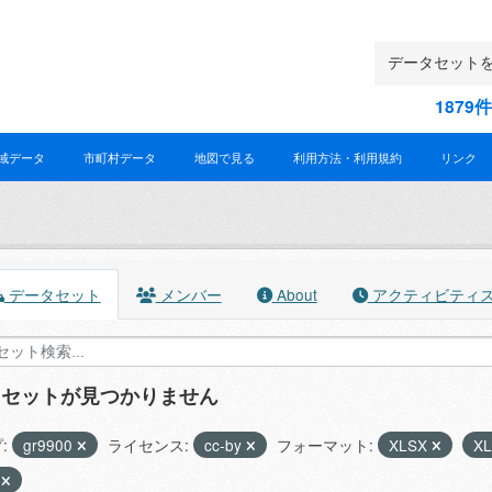
187
域データ
市町村データ
地図で見る
利用方法・利用規約
リンク
データセット
メンバー
About
アクティビティ
タセットが見つかりません
:
gr9900
ライセンス:
cc-by
フォーマット:
XLSX
X
0