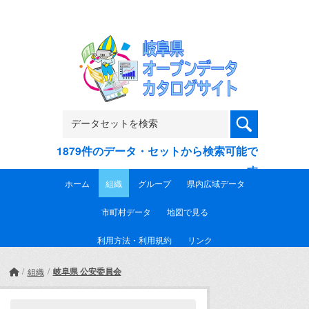
Skip to main content
1879件のデータ・セットから検索可能で
す
ホーム
組織
グループ
県内広域データ
市町村データ
地図で見る
利用方法・利用規約
リンク
岐阜県 公安委員会
組織