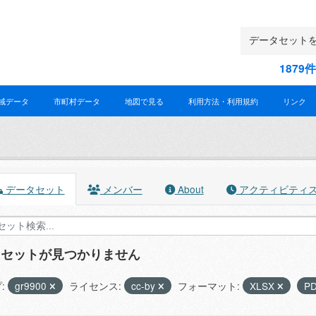
187
域データ
市町村データ
地図で見る
利用方法・利用規約
リンク
データセット
メンバー
About
アクティビティ
タセットが見つかりません
:
gr9900
ライセンス:
cc-by
フォーマット:
XLSX
P