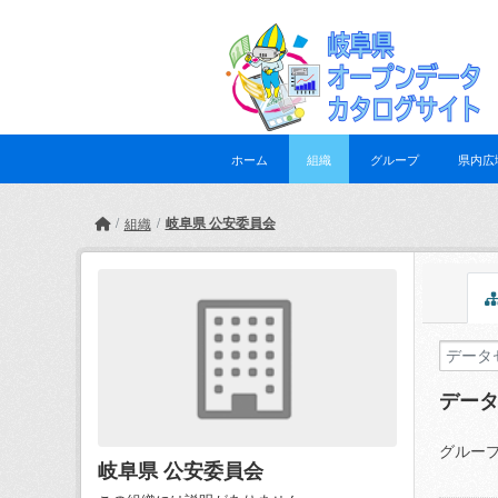
Skip to main content
ホーム
組織
グループ
県内広
岐阜県 公安委員会
組織
デー
グループ
岐阜県 公安委員会