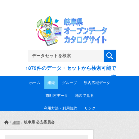
Skip to main content
1879件のデータ・セットから検索可能で
す
ホーム
組織
グループ
県内広域データ
市町村データ
地図で見る
利用方法・利用規約
リンク
岐阜県 公安委員会
組織