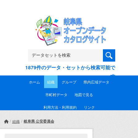
Skip to main content
1879件のデータ・セットから検索可能で
す
ホーム
組織
グループ
県内広域データ
市町村データ
地図で見る
利用方法・利用規約
リンク
岐阜県 公安委員会
組織