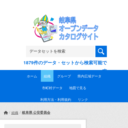
Skip to main content
1879件のデータ・セットから検索可能で
す
ホーム
組織
グループ
県内広域データ
市町村データ
地図で見る
利用方法・利用規約
リンク
岐阜県 公安委員会
組織