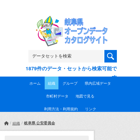
Skip to main content
1879件のデータ・セットから検索可能で
す
ホーム
組織
グループ
県内広域データ
市町村データ
地図で見る
利用方法・利用規約
リンク
岐阜県 公安委員会
組織