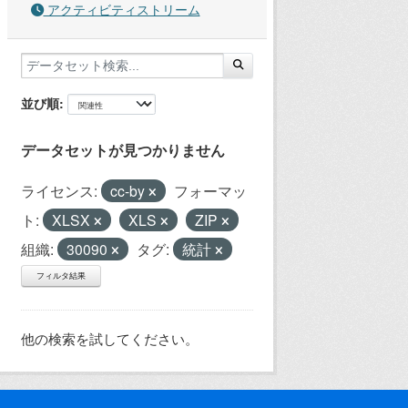
アクティビティストリーム
並び順
データセットが見つかりません
ライセンス:
cc-by
フォーマッ
ト:
XLSX
XLS
ZIP
組織:
30090
タグ:
統計
フィルタ結果
他の検索を試してください。