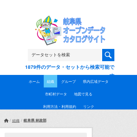
Skip to main content
1879件のデータ・セットから検索可能で
す
ホーム
組織
グループ
県内広域データ
市町村データ
地図で見る
利用方法・利用規約
リンク
岐阜県 林政部
組織