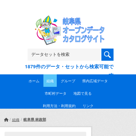
Skip to main content
1879件のデータ・セットから検索可能で
す
ホーム
組織
グループ
県内広域データ
市町村データ
地図で見る
利用方法・利用規約
リンク
岐阜県 林政部
組織