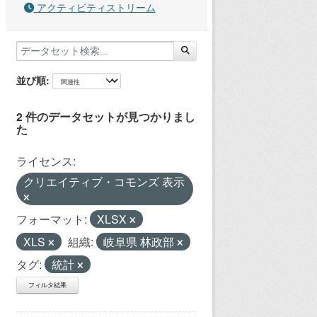
アクティビティストリーム
並び順
2 件のデータセットが見つかりまし
た
ライセンス:
クリエイティブ・コモンズ 表示
フォーマット:
XLSX
XLS
組織:
岐阜県 林政部
タグ:
統計
フィルタ結果