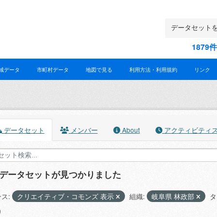
187
域データ
市町村データ
地図で見る
利用方法・利用規約
リンク
データセット
メンバー
About
アクティビティ
のデータセットが見つかりました
ス:
クリエイティブ・コモンズ 表示
組織:
岐阜県 林政部
タ