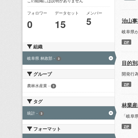
この組織には説明がありません
フォロワー
データセット
メンバー
5
治山事
0
15
岐阜県
ZIP
組織
岐阜県 林政部
-
3
目的別
開発行為
グループ
ZIP
農林水産業
-
3
タグ
林業産
統計
-
3
「岐阜
ZIP
フォーマット