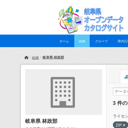
Skip to main content
ホーム
組織
グループ
県内広
岐阜県 林政部
組織
3 件
ライセン
岐阜県 林政部
ZIP