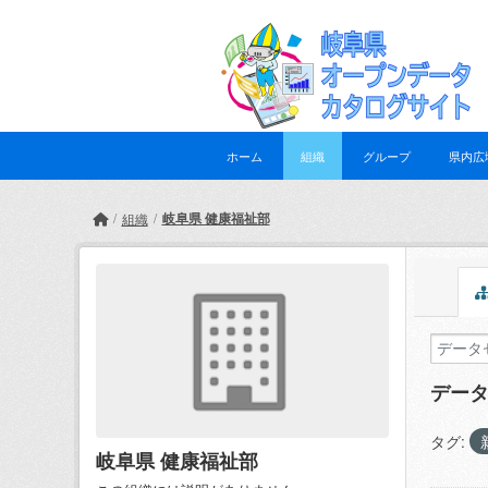
Skip to main content
ホーム
組織
グループ
県内広
岐阜県 健康福祉部
組織
デー
タグ:
岐阜県 健康福祉部