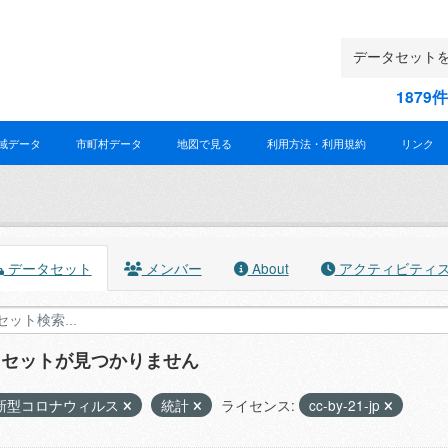
187
域データ
市町村データ
地図で見る
利用方法・利用規約
リンク
データセット
メンバー
About
アクティビティ
タセットが見つかりません
新型コロナウィルス
統計
ライセンス:
cc-by-21-jp