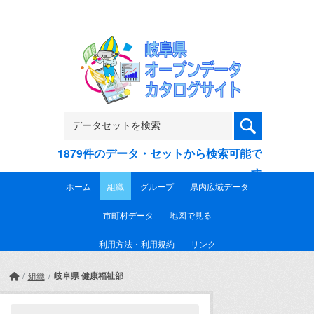
Skip to main content
1879件のデータ・セットから検索可能で
す
ホーム
組織
グループ
県内広域データ
市町村データ
地図で見る
利用方法・利用規約
リンク
岐阜県 健康福祉部
組織