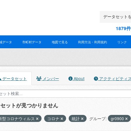
187
域データ
市町村データ
地図で見る
利用方法・利用規約
リンク
データセット
メンバー
About
アクティビティ
タセットが見つかりません
新型コロナウィルス
コロナ
統計
グループ:
gr0900