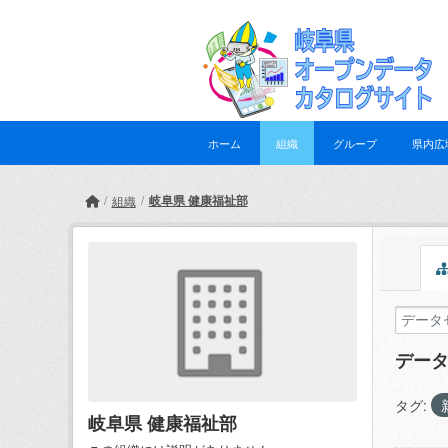
Skip to main content
ホーム
組織
グループ
県内広
岐阜県 健康福祉部
組織
デー
タグ:
岐阜県 健康福祉部