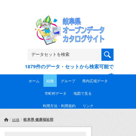
Skip to main content
1879件のデータ・セットから検索可能で
す
ホーム
組織
グループ
県内広域データ
市町村データ
地図で見る
利用方法・利用規約
リンク
岐阜県 健康福祉部
組織