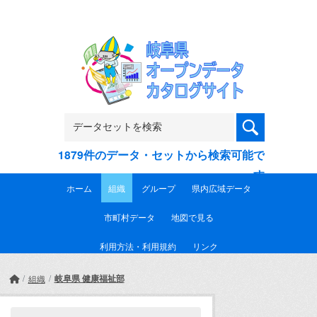
Skip to main content
1879件のデータ・セットから検索可能で
す
ホーム
組織
グループ
県内広域データ
市町村データ
地図で見る
利用方法・利用規約
リンク
岐阜県 健康福祉部
組織