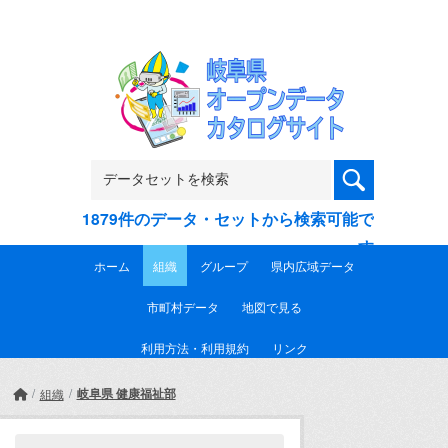
Skip to main content
1879件のデータ・セットから検索可能で
す
ホーム
組織
グループ
県内広域データ
市町村データ
地図で見る
利用方法・利用規約
リンク
岐阜県 健康福祉部
組織