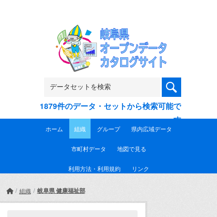
Skip to main content
1879件のデータ・セットから検索可能で
す
ホーム
組織
グループ
県内広域データ
市町村データ
地図で見る
利用方法・利用規約
リンク
岐阜県 健康福祉部
組織