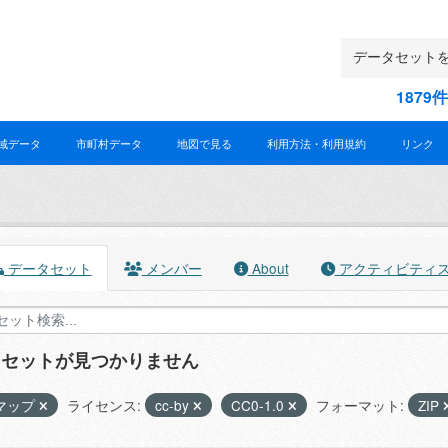
187
域データ
市町村データ
地図で見る
利用方法・利用規約
リンク
データセット
メンバー
About
アクティビティ
タセットが見つかりません
マップ
ライセンス:
cc-by
CC0-1.0
フォーマット:
ZIP