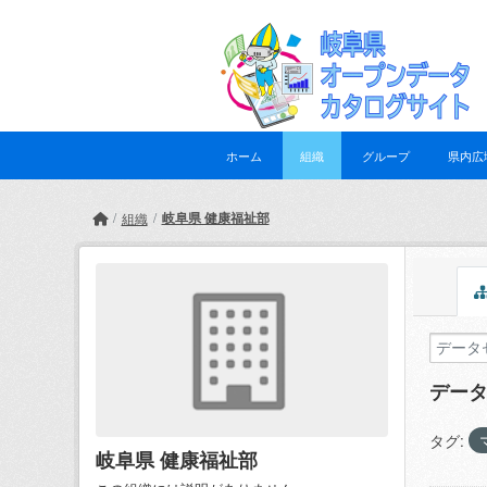
Skip to main content
ホーム
組織
グループ
県内広
岐阜県 健康福祉部
組織
デー
タグ:
岐阜県 健康福祉部