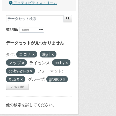
アクティビティストリーム
並び順
データセットが見つかりません
タグ:
コロナ
統計
マップ
ライセンス:
cc-by
cc-by-21-jp
フォーマット:
XLSX
グループ:
gr0900
フィルタ結果
他の検索を試してください。