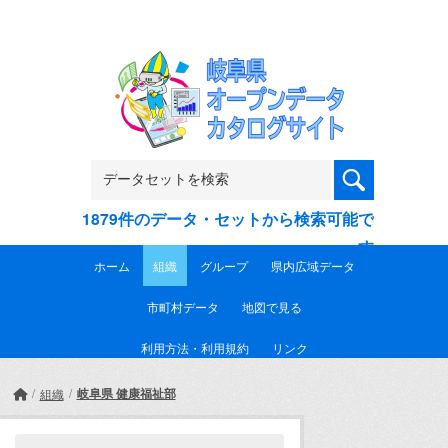
Skip to main content
1879件のデータ・セットから検索可能で
す
ホーム
組織
グループ
県内広域データ
市町村データ
地図で見る
利用方法・利用規約
リンク
岐阜県 健康福祉部
組織