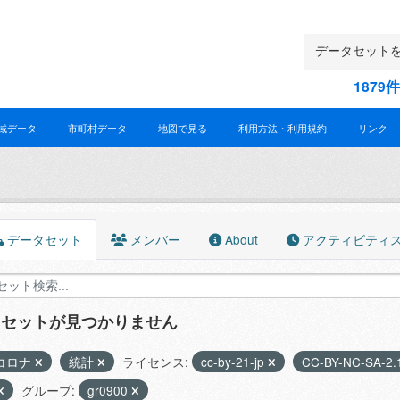
187
域データ
市町村データ
地図で見る
利用方法・利用規約
リンク
データセット
メンバー
About
アクティビティ
タセットが見つかりません
コロナ
統計
ライセンス:
cc-by-21-jp
CC-BY-NC-SA-2.
グループ:
gr0900