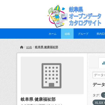
Skip to main content
ホーム
組織
グループ
県内広
岐阜県 健康福祉部
組織
デー
タグ:
岐阜県 健康福祉部
XLSX