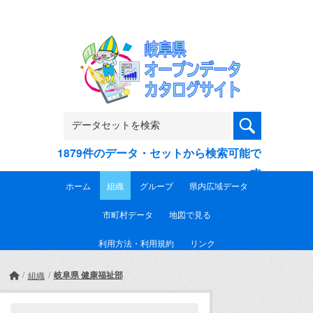
Skip to main content
1879件のデータ・セットから検索可能で
す
ホーム
組織
グループ
県内広域データ
市町村データ
地図で見る
利用方法・利用規約
リンク
岐阜県 健康福祉部
組織