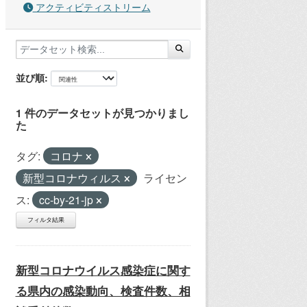
アクティビティストリーム
並び順
1 件のデータセットが見つかりまし
た
タグ:
コロナ
新型コロナウィルス
ライセン
ス:
cc-by-21-jp
フィルタ結果
新型コロナウイルス感染症に関す
る県内の感染動向、検査件数、相