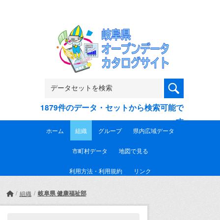
Skip to main content
1879件のデータ・セットから検索可能で
す
ホーム
組織
グループ
県内広域データ
市町村データ
地図で見る
利用方法・利用規約
リンク
岐阜県 健康福祉部
組織