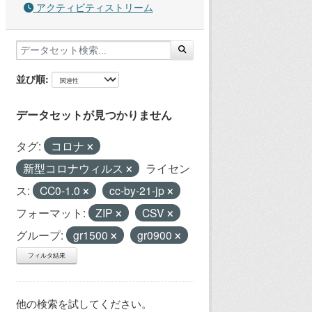
アクティビティストリーム
並び順
データセットが見つかりません
タグ:
コロナ
新型コロナウィルス
ライセン
ス:
CC0-1.0
cc-by-21-jp
フォーマット:
ZIP
CSV
グループ:
gr1500
gr0900
フィルタ結果
他の検索を試してください。