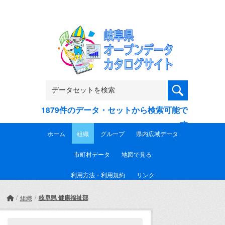
Skip to main content
1879件のデータ・セットから検索可能で
す
ホーム
組織
グループ
県内広域データ
市町村データ
地図で見る
利用方法・利用規約
リンク
岐阜県 健康福祉部
組織