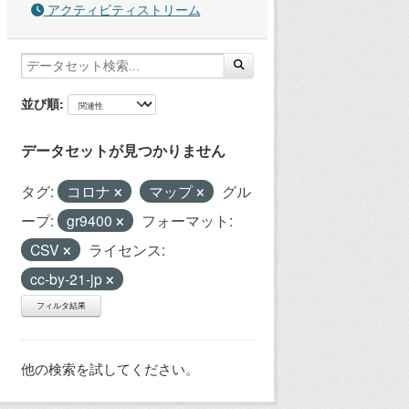
アクティビティストリーム
並び順
データセットが見つかりません
タグ:
コロナ
マップ
グル
ープ:
gr9400
フォーマット:
CSV
ライセンス:
cc-by-21-jp
フィルタ結果
他の検索を試してください。