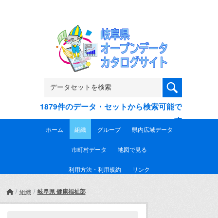
Skip to main content
1879件のデータ・セットから検索可能で
す
ホーム
組織
グループ
県内広域データ
市町村データ
地図で見る
利用方法・利用規約
リンク
岐阜県 健康福祉部
組織