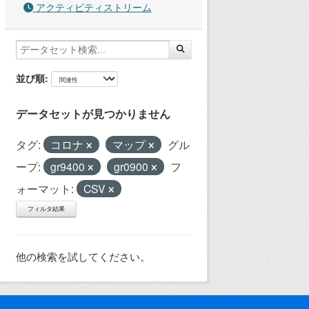
アクティビティストリーム
並び順
データセットが見つかりません
タグ:
コロナ
マップ
グル
ープ:
gr9400
gr0900
フ
ォーマット:
CSV
フィルタ結果
他の検索を試してください。