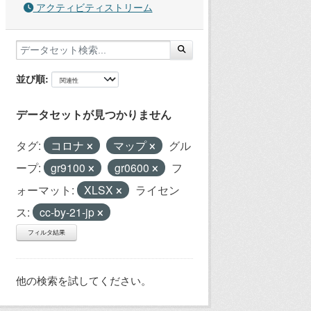
アクティビティストリーム
並び順
データセットが見つかりません
タグ:
コロナ
マップ
グル
ープ:
gr9100
gr0600
フ
ォーマット:
XLSX
ライセン
ス:
cc-by-21-jp
フィルタ結果
他の検索を試してください。