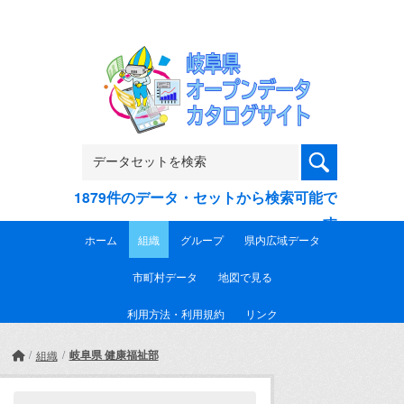
Skip to main content
1879件のデータ・セットから検索可能で
す
ホーム
組織
グループ
県内広域データ
市町村データ
地図で見る
利用方法・利用規約
リンク
岐阜県 健康福祉部
組織