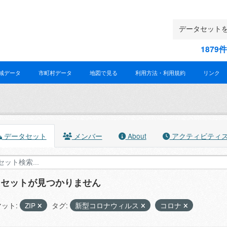
187
域データ
市町村データ
地図で見る
利用方法・利用規約
リンク
データセット
メンバー
About
アクティビティ
タセットが見つかりません
ット:
ZIP
タグ:
新型コロナウィルス
コロナ