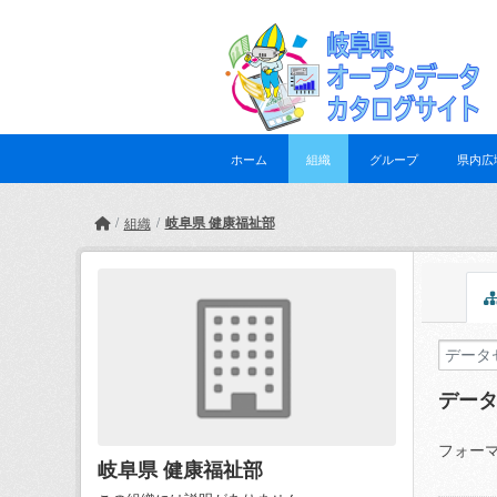
Skip to main content
ホーム
組織
グループ
県内広
岐阜県 健康福祉部
組織
デー
フォーマ
岐阜県 健康福祉部