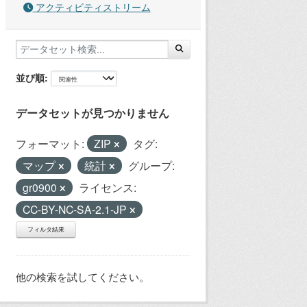
アクティビティストリーム
並び順
データセットが見つかりません
フォーマット:
ZIP
タグ:
マップ
統計
グループ:
gr0900
ライセンス:
CC-BY-NC-SA-2.1-JP
フィルタ結果
他の検索を試してください。