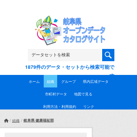
Skip to main content
1879件のデータ・セットから検索可能で
す
ホーム
組織
グループ
県内広域データ
市町村データ
地図で見る
利用方法・利用規約
リンク
岐阜県 健康福祉部
組織