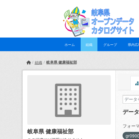
Skip to main content
ホーム
組織
グループ
県内広
岐阜県 健康福祉部
組織
デー
フォーマ
岐阜県 健康福祉部
gr090