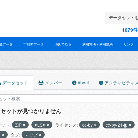
187
域データ
市町村データ
地図で見る
利用方法・利用規約
リンク
データセット
メンバー
About
アクティビティ
タセットが見つかりません
ット:
ZIP
XLSX
ライセンス:
cc-by
cc-by-21-jp
0
タグ:
マップ