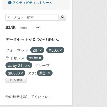
アクティビティストリーム
並び順
データセットが見つかりません
フォーマット:
ZIP
XLSX
ライセンス:
cc-by
cc-by-21-jp
グループ:
gr0600
タグ:
統計
フィルタ結果
他の検索を試してください。