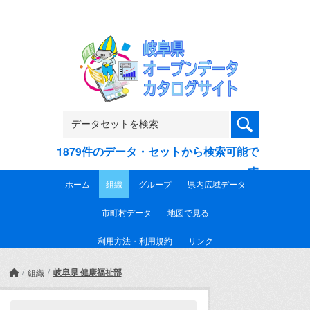
Skip to main content
1879件のデータ・セットから検索可能で
す
ホーム
組織
グループ
県内広域データ
市町村データ
地図で見る
利用方法・利用規約
リンク
岐阜県 健康福祉部
組織