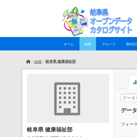
Skip to main content
ホーム
組織
グループ
県内広
岐阜県 健康福祉部
組織
デー
フォーマ
岐阜県 健康福祉部