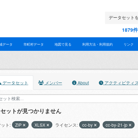
187
域データ
市町村データ
地図で見る
利用方法・利用規約
リンク
データセット
メンバー
About
アクティビティ
タセットが見つかりません
ット:
ZIP
XLSX
ライセンス:
cc-by
cc-by-21-jp