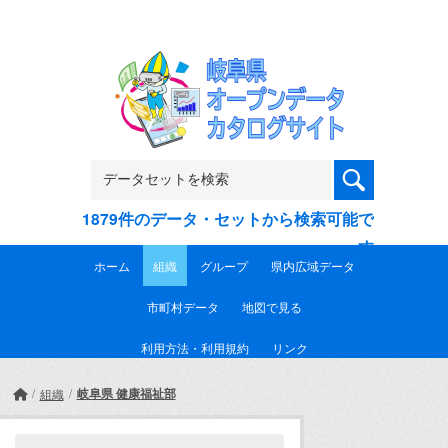
Skip to main content
1879件のデータ・セットから検索可能で
す
ホーム
組織
グループ
県内広域データ
市町村データ
地図で見る
利用方法・利用規約
リンク
岐阜県 健康福祉部
組織