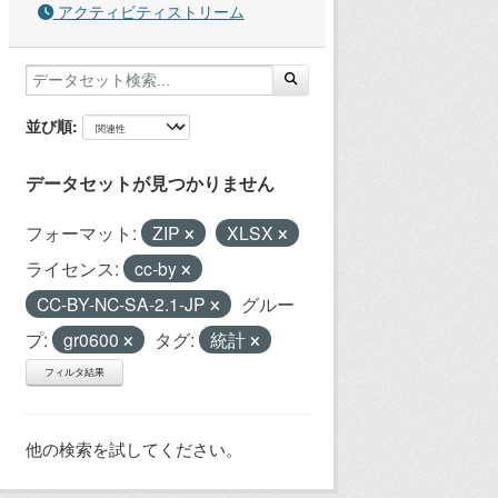
アクティビティストリーム
並び順
データセットが見つかりません
フォーマット:
ZIP
XLSX
ライセンス:
cc-by
CC-BY-NC-SA-2.1-JP
グルー
プ:
gr0600
タグ:
統計
フィルタ結果
他の検索を試してください。