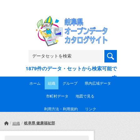
Skip to main content
1879件のデータ・セットから検索可能で
す
ホーム
組織
グループ
県内広域データ
市町村データ
地図で見る
利用方法・利用規約
リンク
岐阜県 健康福祉部
組織