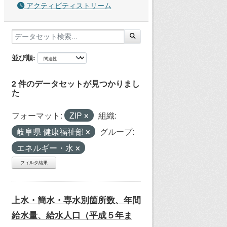
アクティビティストリーム
並び順
2 件のデータセットが見つかりまし
た
フォーマット:
ZIP
組織:
岐阜県 健康福祉部
グループ:
エネルギー・水
フィルタ結果
上水・簡水・専水別箇所数、年間
給水量、給水人口（平成５年ま