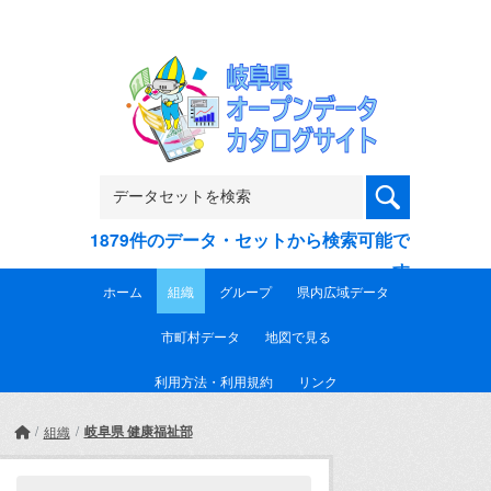
Skip to main content
1879件のデータ・セットから検索可能で
す
ホーム
組織
グループ
県内広域データ
市町村データ
地図で見る
利用方法・利用規約
リンク
岐阜県 健康福祉部
組織