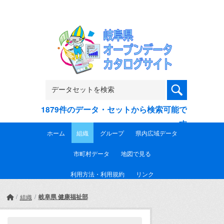
Skip to main content
1879件のデータ・セットから検索可能で
す
ホーム
組織
グループ
県内広域データ
市町村データ
地図で見る
利用方法・利用規約
リンク
岐阜県 健康福祉部
組織