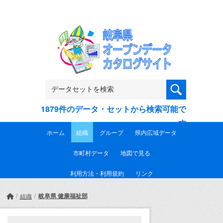
Skip to main content
1879件のデータ・セットから検索可能で
す
ホーム
組織
グループ
県内広域データ
市町村データ
地図で見る
利用方法・利用規約
リンク
岐阜県 健康福祉部
組織