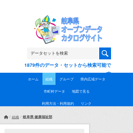
Skip to main content
1879件のデータ・セットから検索可能で
す
ホーム
組織
グループ
県内広域データ
市町村データ
地図で見る
利用方法・利用規約
リンク
岐阜県 健康福祉部
組織