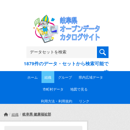
Skip to main content
1879件のデータ・セットから検索可能で
す
ホーム
組織
グループ
県内広域データ
市町村データ
地図で見る
利用方法・利用規約
リンク
岐阜県 健康福祉部
組織