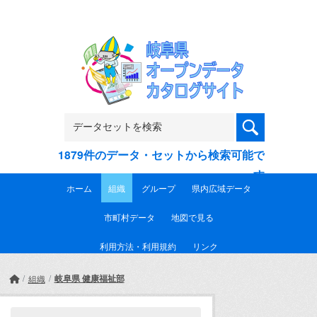
Skip to main content
1879件のデータ・セットから検索可能で
す
ホーム
組織
グループ
県内広域データ
市町村データ
地図で見る
利用方法・利用規約
リンク
岐阜県 健康福祉部
組織