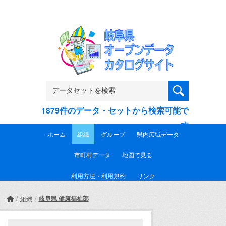
Skip to main content
1879件のデータ・セットから検索可能で
す
ホーム
組織
グループ
県内広域データ
市町村データ
地図で見る
利用方法・利用規約
リンク
岐阜県 健康福祉部
組織