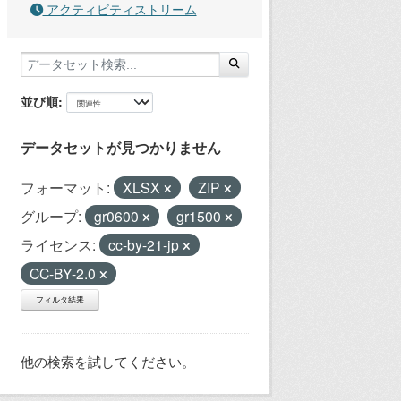
アクティビティストリーム
並び順
データセットが見つかりません
フォーマット:
XLSX
ZIP
グループ:
gr0600
gr1500
ライセンス:
cc-by-21-jp
CC-BY-2.0
フィルタ結果
他の検索を試してください。