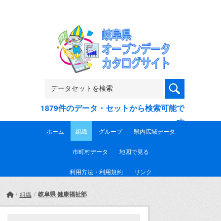
Skip to main content
1879件のデータ・セットから検索可能で
す
ホーム
組織
グループ
県内広域データ
市町村データ
地図で見る
利用方法・利用規約
リンク
岐阜県 健康福祉部
組織