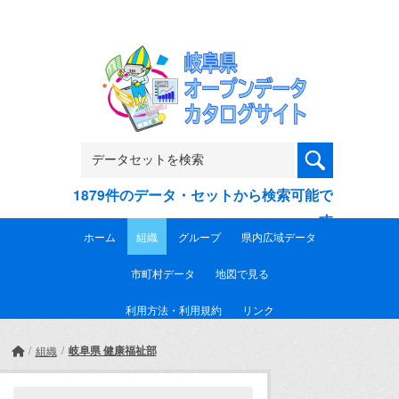
Skip to main content
1879件のデータ・セットから検索可能で
す
ホーム
組織
グループ
県内広域データ
市町村データ
地図で見る
利用方法・利用規約
リンク
岐阜県 健康福祉部
組織